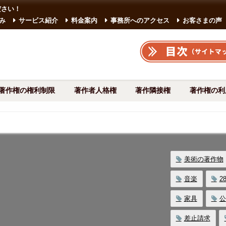
ださい！
み
サービス紹介
料金案内
事務所へのアクセス
お客さまの声
著作権の権利制限
著作者人格権
著作隣接権
著作権の利
美術の著作物
音楽
2
家具
公
差止請求