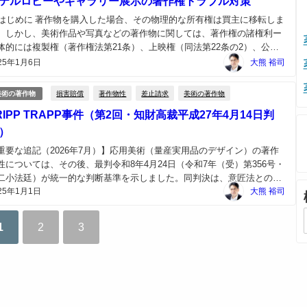
テルロビーやギャラリー展示の著作権トラブル対策
. はじめに 著作物を購入した場合、その物理的な所有権は買主に移転しま
。しかし、美術作品や写真などの著作物に関しては、著作権の諸権利ー
体的には複製権（著作権法第21条）、上映権（同法第22条の2）、公衆
信権（同法第23条）、展示権（同法第25条）などーは必ずしも当然に買
25年1月6日
大熊 裕司
へ移転するわけではありません。著作権は著...
損害賠償
著作物性
差止請求
美術の著作物
美術の著作物
RIPP TRAPP事件（第2回・知財高裁平成27年4月14日判
）
重要な追記（2026年7月）】応用美術（量産実用品のデザイン）の著作
性については、その後、最判令和8年4月24日（令和7年（受）第356号・
二小法廷）が統一的な判断基準を示しました。同判決は、意匠法との役
25年1月1日
分担を理由に量産実用品へ広く著作権法の保護を及ぼすことを否定した
大熊 裕司
えで、「量産実用品の全体又は部分における形...
1
2
3