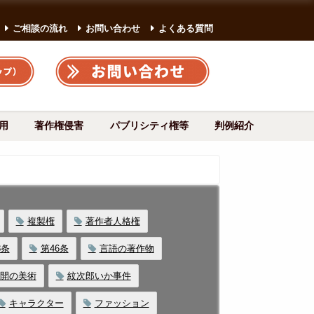
ご相談の流れ
お問い合わせ
よくある質問
用
著作権侵害
パブリシティ権等
判例紹介
複製権
著作者人格権
8条
第46条
言語の著作物
開の美術
紋次郎いか事件
キャラクター
ファッション