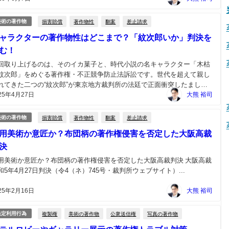
のため、工業製品のデザインが著作物にあ...
損害賠償
著作物性
翻案
差止請求
美術の著作物
ャラクターの著作物性はどこまで？「紋次郎いか」判決を
む！
回取り上げるのは、そのイカ菓子と、時代小説の名キャラクター「木枯
紋次郎」をめぐる著作権・不正競争防止法訴訟です。世代を超えて親し
れてきた二つの“紋次郎”が東京地方裁判所の法廷で正面衝突したました
25年4月27日
東京地裁令和５年１２月７日判決・裁判所ウエブサイト）。...
大熊 裕司
損害賠償
著作物性
翻案
差止請求
美術の著作物
用美術か意匠か？布団柄の著作権侵害を否定した大阪高裁
決
用美術か意匠か？布団柄の著作権侵害を否定した大阪高裁判決 大阪高裁
和5年4月27日判決（令4（ネ）745号・裁判所ウェブサイト）...
25年2月16日
大熊 裕司
複製権
美術の著作物
公衆送信権
写真の著作物
法定利用行為