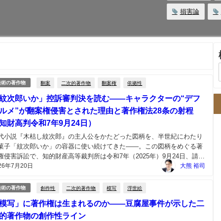
損害論
翻案
二次的著作物
翻案権
依拠性
美術の著作物
紋次郎いか」控訴審判決を読む――キャラクターの“デフ
ルメ”が翻案権侵害とされた理由と著作権法28条の射程
知財高判令和7年9月24日）
代小説『木枯し紋次郎』の主人公をかたどった図柄を、半世紀にわたり
菓子「紋次郎いか」の容器に使い続けてきた――。この図柄をめぐる著
権侵害訴訟で、知的財産高等裁判所は令和7年（2025年）9月24日、請求
26年7月20日
棄却した一審判決を覆し、メーカーに約5,600万円の支払いと商品の製
大熊 裕司
販売の差止めを命じました。 「キャラクター...
創作性
二次的著作物
模写
浮世絵
美術の著作物
模写」に著作権は生まれるのか――豆腐屋事件が示した二
的著作物の創作性ライン