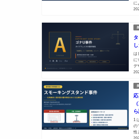
に
20
の
容
タ
し
は
に
デ
20
に
く
応
（
ら
1
の
性
20
が