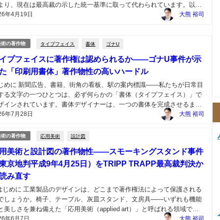
より、現在は最高裁の示した統一基準に取って代わられています。以下
26年4月19日
記述は最高裁判決前の議論状況としてお読みください（最高裁判決の内
大熊 裕司
は「TRIPP TRAPP」最高裁判決の解説...
タイプフェイス
書体
ゴナU
美術の著作物
イプフェイスに著作権は認められるか――ゴナU事件が示
た「印刷用書体」著作物性の高いハードル
じめに 新聞広告、書籍、街角の看板、駅の案内標識――私たちが日常目
する文字の一つひとつは、必ず何らかの「書体（タイプフェイス）」で
ザインされています。書体デザイナーは、一つの書体を完成させるまで
26年7月28日
数年がかりの労力をかけることもあり、創作物としての色彩は決して薄
大熊 裕司
ありません。 では、こうしたタイプフェイスは、著作権...
応用美術
設計図
美術の著作物
用美術と設計図の著作物性――スモーキングスタンド事件
東京地判平成9年4月25日）をTRIPP TRAPP最高裁判決か
読み直す
 はじめに 工業製品のデザインは、どこまで著作権法によって保護される
でしょうか。椅子、テーブル、灰皿スタンド、文房具――いずれも機能
と美しさを兼ね備えた「応用美術（applied art）」と呼ばれる領域です
26年6月7日
、わが国の著作権法はこの領域について明文の規定を置いていません。
大熊 裕司