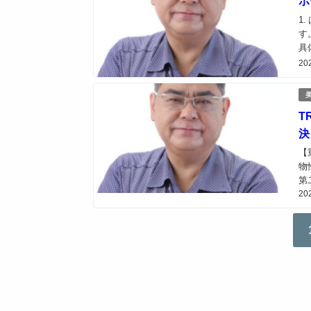
ホ
1
す
具
送
20
主
T
決
【
物
第
20
割
う