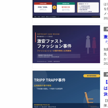
は
を
メ
20
場
ば
激
「
知
先
か
20
る
響
【
は
決
【
揮