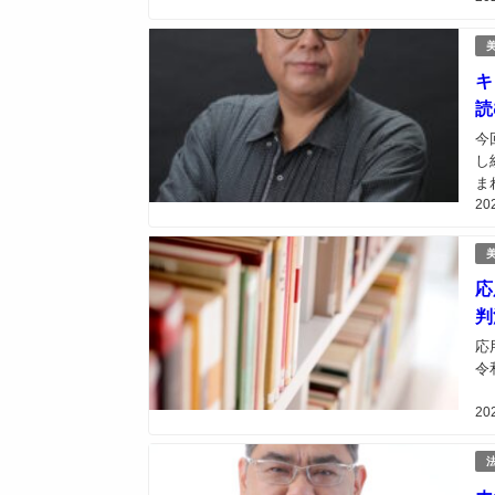
そ
キ
読
今
し
ま
20
（
応
判
応
令
20