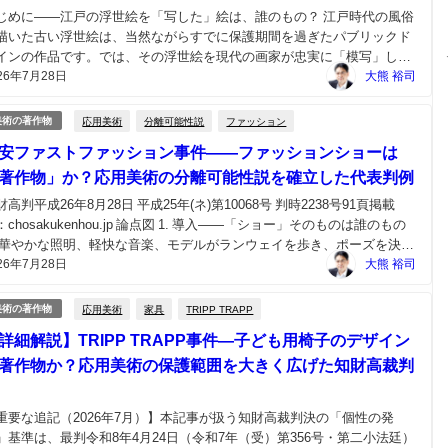
じめに――江戸の浮世絵を「写した」絵は、誰のもの？ 江戸時代の風俗
描いた古い浮世絵は、当然ながらすでに保護期間を過ぎたパブリックド
インの作品です。では、その浮世絵を現代の画家が忠実に「模写」した
26年7月28日
合、その模写絵は新しい著作物として保護されるのでしょうか。たとえ
大熊 裕司
、誰かが研究者の模写絵を豆腐のパッケージに無断で使っ...
応用美術
分離可能性説
ファッション
美術の著作物
安ファストファッション事件――ファッションショーは
著作物」か？応用美術の分離可能性説を確立した代表判例
財高判平成26年8月28日 平成25年(ネ)第10068号 判時2238号91頁掲載
：chosakukenhou.jp 論点図 1. 導入――「ショー」そのものは誰のもの
 華やかな照明、軽快な音楽、モデルがランウェイを歩き、ポーズを決め
26年7月28日
――。ファッションショーは、化粧・衣装・アクセサリー・振付・音
大熊 裕司
・映像が複雑...
応用美術
家具
TRIPP TRAPP
美術の著作物
詳細解説】TRIPP TRAPP事件―子ども用椅子のデザイン
著作物か？応用美術の保護範囲を大きく広げた知財高裁判
重要な追記（2026年7月）】本記事が扱う知財高裁判決の「個性の発
」基準は、最判令和8年4月24日（令和7年（受）第356号・第二小法廷）