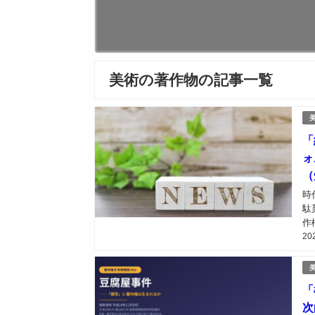
美術の著作物の記事一覧
「
ォ
（
時
駄
作
20
を
造
「
次