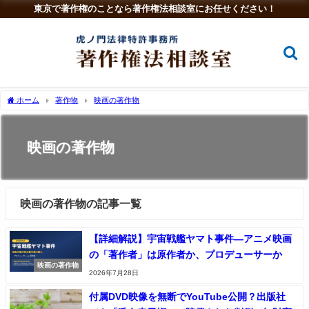
東京で著作権のことなら著作権法相談室にお任せください！
ホーム
著作物
映画の著作物
映画の著作物
映画の著作物の記事一覧
【詳細解説】宇宙戦艦ヤマト事件―アニメ映画
の「著作者」は原作者か、プロデューサーか
映画の著作物
2026年7月28日
付属DVD映像を無断でYouTube公開？出版社