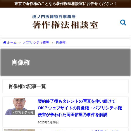
東京で著作権のことなら著作権法相談室にお任せください！
ホーム
パブリシティ権等
肖像権
肖像権
肖像権の記事一覧
契約終了後もタレントの写真を使い続けて
OK？ウェブサイトの肖像権・パブリシティ権
パブリシティ権
侵害が争われた岡田佑里乃事件を解説
2025年6月28日