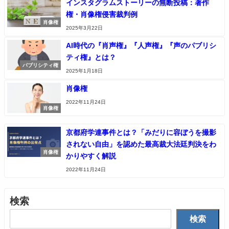
インスタグラムストーリーの無断投稿：著作
権・肖像権侵害裁判例
肖像権
2025年3月22日
AI時代の『肖声権』『人声権』『声のパブリシ
ティ権』とは？
パブリシティ権
2025年1月18日
肖像権
2022年11月24日
肖像権
京都府学連事件とは？「みだりに容ぼうを撮影
されない自由」を認めた最高裁大法廷判決をわ
肖像権
かりやすく解説
2022年11月24日
検索
検索