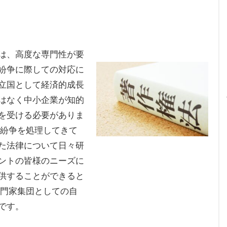
は、高度な専門性が要
紛争に際しての対応に
立国として経済的成長
はなく中小企業が知的
を受ける必要がありま
的紛争を処理してきて
た法律について日々研
ントの皆様のニーズに
供することができると
専門家集団としての自
です。