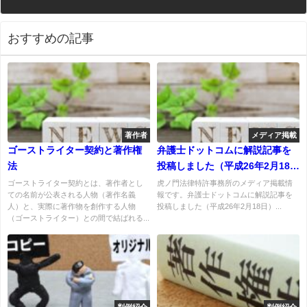
おすすめの記事
著作者
メディア掲載
ゴーストライター契約と著作権
弁護士ドットコムに解説記事を
法
投稿しました（平成26年2月18
日）
ゴーストライター契約とは、著作者とし
虎ノ門法律特許事務所のメディア掲載情
ての名前が公表される人物（著作名義
報です。弁護士ドットコムに解説記事を
人）と、実際に著作物を創作する人物
投稿しました（平成26年2月18日）...
（ゴーストライター）との間で結ばれる...