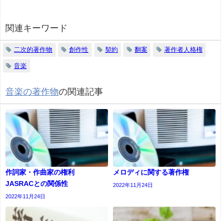
関連キーワード
二次的著作物
創作性
契約
翻案
著作者人格権
音楽
音楽の著作物
の関連記事
作詞家・作曲家の権利
メロディに関する著作権
JASRACとの関係性
2022年11月24日
2022年11月24日