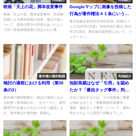
判例紹介
判例紹介
映画「天上の花」脚本改変事件
Googleマップに画像を投稿した
行為が著作権法４１条にいう時
映画「天上の花」脚本改変事件。共同脚
本家による脚本原稿の加筆・修正行為に
事の事件の報道のための利用に
東京地裁令和5年2月28日判決（判例タイ
ついて、原告の黙示の同意があったとし
ムズ1514号233頁） 判決内容の要点 2023
該当しないとされた事例
て同一性保持権侵害が否定された事...
年2月28日、東京地方裁判所において、イ
ンターネッ...
著作権の権利制限
判例紹介
検討の過程における利用（第30
知財高裁はなぜ「引用」を認め
条の3）
たか？「最凶タッグ事件」判決
文を読み解く３つのポイント
著作権の権利制限の「検討の過程におけ
今回ご紹介するのは、その境界線に重要
る利用（第30条の3）」をテーマに、著作
な指針を示した「聖教新聞写真事件」、
権専門の弁護士がわかりやすく解説しま
通称「最凶タッグ事件」について、裁判
す。著作権法や著作物・版権な...
所がどのような理屈で判断を下した...