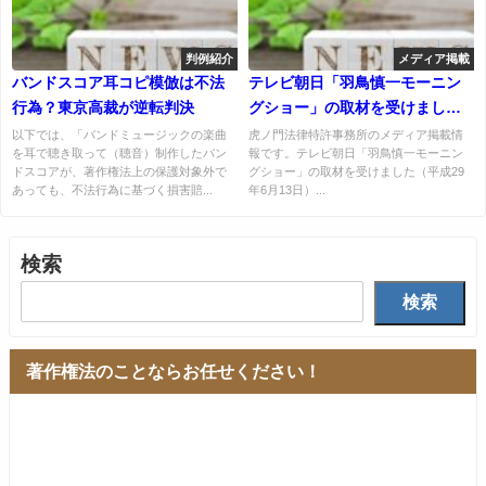
判例紹介
メディア掲載
バンドスコア耳コピ模倣は不法
テレビ朝日「羽鳥慎一モーニン
行為？東京高裁が逆転判決
グショー」の取材を受けました
（平成29年6月13日）
以下では、「バンドミュージックの楽曲
虎ノ門法律特許事務所のメディア掲載情
を耳で聴き取って（聴音）制作したバン
報です。テレビ朝日「羽鳥慎一モーニン
ドスコアが、著作権法上の保護対象外で
グショー」の取材を受けました（平成29
あっても、不法行為に基づく損害賠...
年6月13日）...
検索
検索
著作権法のことならお任せください！