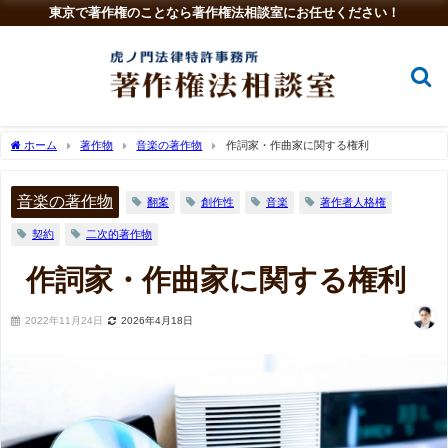
東京で著作権のことなら著作権法相談室にお任せください！
ホーム
著作物
音楽の著作物
作詞家・作曲家に関する権利
音楽の著作物
翻案
創作性
音楽
著作者人格権
契約
二次的著作物
作詞家・作曲家に関する権利
2022年11月24日
2026年4月18日