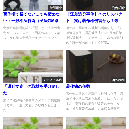
判例紹介
判例紹介
著作権で勝てない…でも諦めな
【江差追分事件】そのリスペク
い：一般不法行為（民法709条）
ト、実は著作権侵害かも？最高
が成立する条件と裁判例（北朝
裁が示した「アイデア」と「表
北朝鮮事件最判後の「壁」と、近時の肯
著作権に関連する裁判の判例である「江
定例（バンドスコア／囲碁将棋チャンネ
差追分事件（最高裁平成13年6月28日第一
鮮事件・バンドスコア・囲碁将
現」の境界線
ル）から学ぶ実戦的チェックポイント...
小法廷判決）」をテーマに、著作権専門
棋）
の弁護士がわかりやすく解説...
メディア掲載
著作物性
「週刊文春」の取材を受けまし
著作物の個数
た
著作物の個数を意識的に検討したり、判
決で具体的に言及されることは少ないで
虎ノ門法律特許事務所のメディア掲載情
すが、著作物の個数が原告の主張・立
報です。「週刊文春」の取材を受けまし
証、また被告の反論・反証にも影響す...
た...