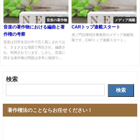
音楽の著作物
メディア掲載
音楽の著作物における編曲と著
CARトップ連載スタート
作権の考察
虎ノ門法律特許事務所のメディア掲載情
報です。CARトップ連載スタート...
音楽は日常生活の中で広く親しまれてお
り、さまざまな場面で再生され、編曲さ
れ、利用されています。しかし、音楽に
関する著作権の問題は非常に複雑で...
検索
検索
著作権法のことならお任せください！