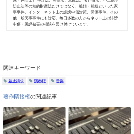
属・弁理士） 特許法、商標法、意匠法、著作権法、不正競争
防止法等の知的財産法だけではなく、離婚・相続といった家
事事件、インターネット上の誹謗中傷対策、労働事件、その
他一般民事事件にも対応。毎日多数の方からネット上の誹謗
中傷・風評被害の相談を受け付けています。
関連キーワード
差止請求
演奏権
音楽
著作隣接権
の関連記事