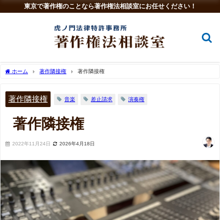
東京で著作権のことなら著作権法相談室にお任せください！
ホーム
著作隣接権
著作隣接権
著作隣接権
音楽
差止請求
演奏権
著作隣接権
2022年11月24日
2026年4月18日