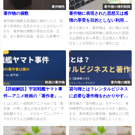
著作物性
著作権の権利制限
著作物の個数
著作物に表現された思想又は感
情の享受を目的としない利用
著作物の個数を意識的に検討したり、判
決で具体的に言及されることは少ないで
（著作権法30条の４）
第３０条の４ 著作物は、次に掲げる場
すが、著作物の個数が原告の主張・立
合その他の当該著作物に表現された思想
証、また被告の反論・反証にも影響す...
又は感情を自ら享受し又は他人に享受さ
せることを目的としない場合には、...
映画の著作物
著作権の種類
【詳細解説】宇宙戦艦ヤマト事
貸与権とは？レンタルビジネス
件―アニメ映画の「著作者」は
に必要な著作権をわかりやすく
原作者か、プロデューサーか
解説【具体例つき】
1. はじめに―国民的アニメをめぐる「著
著作権の「貸与権とは」をテーマに、著
作者」の争い 誰もが知る名作アニメ「宇
作権専門の弁護士がわかりやすく解説し
宙戦艦ヤマト」。そのオープニングテー
ます。著作権法や著作物・版権などに関
マを口ずさんだ経験のある方...
することはなかなか理解しにくいた...