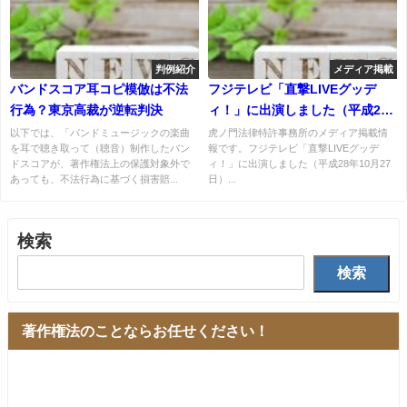
判例紹介
メディア掲載
バンドスコア耳コピ模倣は不法
フジテレビ「直撃LIVEグッデ
行為？東京高裁が逆転判決
ィ！」に出演しました（平成28
年10月27日）
以下では、「バンドミュージックの楽曲
虎ノ門法律特許事務所のメディア掲載情
を耳で聴き取って（聴音）制作したバン
報です。フジテレビ「直撃LIVEグッデ
ドスコアが、著作権法上の保護対象外で
ィ！」に出演しました（平成28年10月27
あっても、不法行為に基づく損害賠...
日）...
検索
検索
著作権法のことならお任せください！