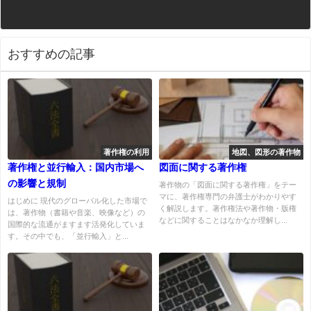
おすすめの記事
著作権の利用
地図、図形の著作物
著作権と並行輸入：国内市場へ
図面に関する著作権
の影響と規制
著作物の「図面に関する著作権」をテー
マに、著作権専門の弁護士がわかりやす
はじめに 現代のグローバル化した市場で
く解説します。著作権法や著作物・版権
は、著作物（書籍や音楽、映像など）の
などに関することはなかなか理解し...
国際的な流通がますます活発化していま
す。その中でも、「並行輸入」と...