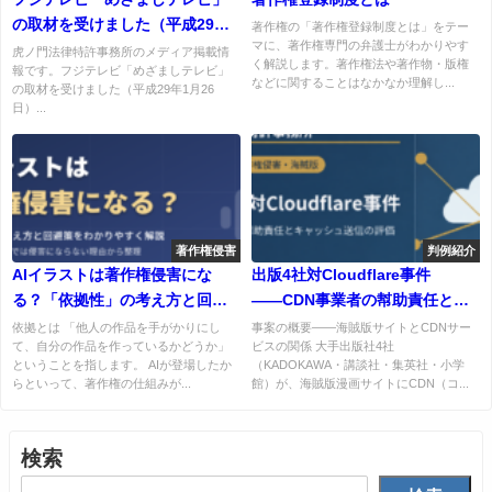
の取材を受けました（平成29年1
著作権の「著作権登録制度とは」をテー
マに、著作権専門の弁護士がわかりやす
月26日）
虎ノ門法律特許事務所のメディア掲載情
く解説します。著作権法や著作物・版権
報です。フジテレビ「めざましテレビ」
などに関することはなかなか理解し...
の取材を受けました（平成29年1月26
日）...
著作権侵害
判例紹介
AIイラストは著作権侵害にな
出版4社対Cloudflare事件
る？「依拠性」の考え方と回避
――CDN事業者の幇助責任とキ
策をわかりやすく解説
ャッシュ送信の著作権法上の評
依拠とは 「他人の作品を手がかりにし
事案の概要――海賊版サイトとCDNサー
て、自分の作品を作っているかどうか」
ビスの関係 大手出版社4社
価
ということを指します。 AIが登場したか
（KADOKAWA・講談社・集英社・小学
らといって、著作権の仕組みが...
館）が、海賊版漫画サイトにCDN（コ...
検索