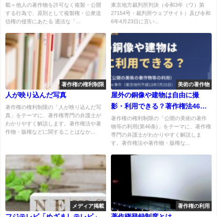
載＝他人の著作物を許可なく複製・公開
東京地方裁判所判決（令和3年（ワ）第
する行為で、原則として複製権・公衆送
27154号・裁判所ウェブサイト）及び令和
信権の侵害にあたる 適法な「...
6年4月23日に言い...
著作権の権利制限
美術の著作物
人が映り込んだ写真
屋外の銅像や建物は自由に撮
影・利用できる？著作権法46条
著作権の権利制限の「人が映り込んだ写
真」をテーマに、著作権専門の弁護士が
をわかりやすく解説【はたらく
著作権の権利制限の「公開の美術の著作
わかりやすく解説します。著作権法や著
物等の利用(第46条)」をテーマに、著作権
じどうしゃ事件】
作物・版権などに関することはなか...
専門の弁護士がわかりやすく解説しま
す。著作権法や著作物・版権な...
メディア掲載
著作権の利用
フジテレビ「めざましテレビ」
著作権登録制度とは