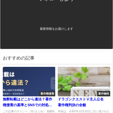
最新情報をお届けします
おすすめの記事
著作権侵害
著作物性
無断転載はどこから違法？著作
ドラゴンクエストⅤ主人公名
権侵害の基準とSNSでの対処法
著作権判決の全貌
を弁護士が解説
この記事のポイント（3行まとめ） 無断転
本稿は、令和5年10月20日に言い渡された