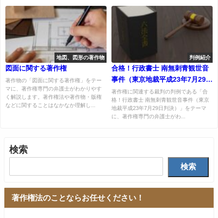
地図、図形の著作物
判例紹介
図面に関する著作権
合格！行政書士 南無刺青観世音
事件（東京地裁平成23年7月29日
著作物の「図面に関する著作権」をテー
マに、著作権専門の弁護士がわかりやす
判決）
著作権に関連する裁判の判例である「合
く解説します。著作権法や著作物・版権
格！行政書士 南無刺青観世音事件（東京
などに関することはなかなか理解し...
地裁平成23年7月29日判決）」をテーマ
に、著作権専門の弁護士がわ...
検索
検索
著作権法のことならお任せください！