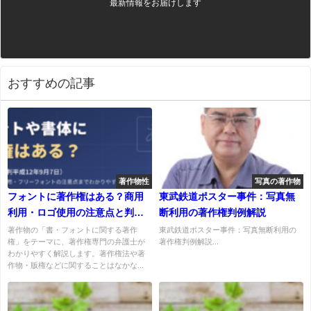
最新情報をお届けします
おすすめの記事
著作物性
写真の著作物
フォントに著作権はある？商用
東武鉄道ポスター事件：写真無
利用・ロゴ使用の注意点と判例
断利用の著作権判例解説
をわかりやすく解説
著作物の「書・フォントに関する著作
東武鉄道ポスター事件：写真無断利用の
権」をテーマに、著作権専門の弁護士が
著作権判例解説...
わかりやすく解説します。著作権法や著
作物・版権などに関することはなかな...