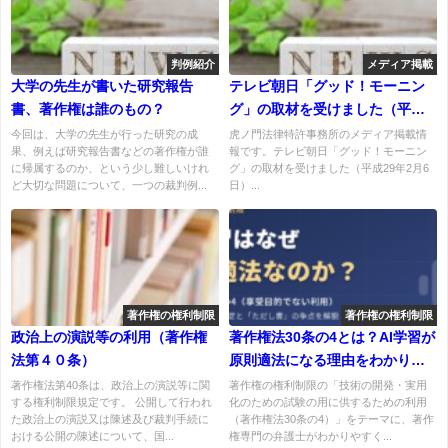
判例紹介
メディア掲載
大学の先生が書いた研究報告
テレビ朝日「グッド！モーニン
書、著作権は誰のもの？
グ」の取材を受けました（平成
29年2月6日）
今回は、大学の先生が行った研究の成
虎ノ門法律特許事務所のメディア掲載情
果、例えば研究報告書などの著作権が誰
報です。テレビ朝日「グッド！モーニン
に帰属するのか、という少し難しいけれ
グ」の取材を受けました（平成29年2月6
ど大切な問題について、一つの裁判例...
日）...
著作権の権利制限
著作権の権利制限
政治上の演説等の利用（著作権
著作権法30条の4とは？AI学習が
法第４０条）
原則適法になる理由をわかりや
すく解説
著作権法第40条は、政治上の演説等に関
著作権の権利制限の「技術の開発・実用
する権利制限規定です。 公開して行われ
化のための試験の用に供するための利用
た政治上の演説又は陳述及び裁判手続に
（著作権法30条の4）」をテーマに、著作
おける公開の陳述について、国...
権専門の弁護士がわかりやすく...