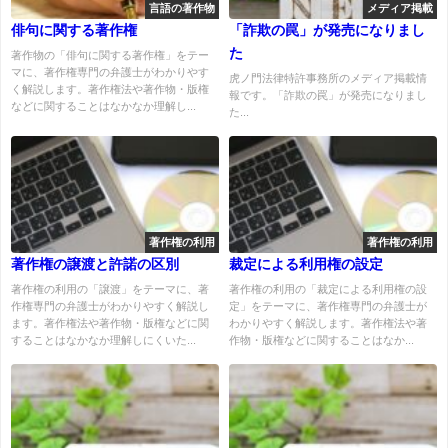
言語の著作物
メディア掲載
俳句に関する著作権
「詐欺の罠」が発売になりまし
た
著作物の「俳句に関する著作権」をテー
マに、著作権専門の弁護士がわかりやす
虎ノ門法律特許事務所のメディア掲載情
く解説します。著作権法や著作物・版権
報です。「詐欺の罠」が発売になりまし
などに関することはなかなか理解し...
た...
著作権の利用
著作権の利用
著作権の譲渡と許諾の区別
裁定による利用権の設定
著作権の利用の「譲渡」をテーマに、著
著作権の利用の「裁定による利用権の設
作権専門の弁護士がわかりやすく解説し
定」をテーマに、著作権専門の弁護士が
ます。著作権法や著作物・版権などに関
わかりやすく解説します。著作権法や著
することはなかなか理解しにくいた...
作物・版権などに関することはなか...