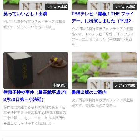
メディア掲載
メディア掲載
笑っていいとも！出演
TBSテレビ「爆報！THE フライ
デー」に出演しました（平成28
虎ノ門法律特許事務所のメディア掲載情
報です。笑っていいとも！出演...
年7月29日）
虎ノ門法律特許事務所のメディア掲載情
報です。TBSテレビ「爆報！THE フライ
デー」に出演しました（平成28年7月29
日）...
判例紹介
メディア掲載
智惠子抄抄事件（最高裁平成5年
書籍出版のご案内
3月30日第三小法廷）
虎ノ門法律特許事務所のメディア掲載情
報です。書籍出版のご案内...
著作権に関連する裁判の判例である「智
惠子抄抄事件（最高裁平成5年3月30日第
三小法廷）」をテーマに、著作権専門の
弁護士がわかりやすく解説しま...