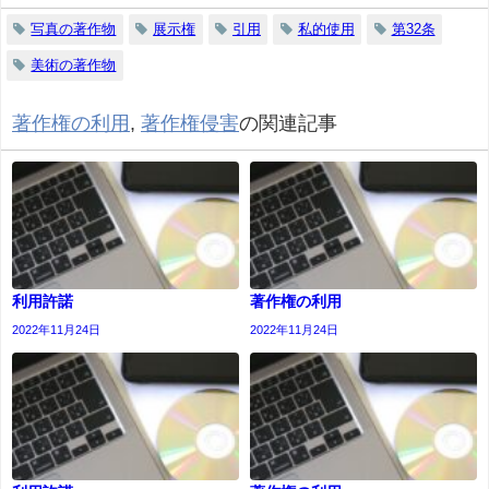
写真の著作物
展示権
引用
私的使用
第32条
美術の著作物
著作権の利用
,
著作権侵害
の関連記事
利用許諾
著作権の利用
2022年11月24日
2022年11月24日