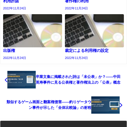
利用許諾
著作権の利用
2022年11月24日
2022年11月24日
出版権
裁定による利用権の設定
2022年11月24日
2022年11月24日
卒業文集に掲載された詩は「未公表」か？――中田
英寿事件に見る公表権と著作権法上の「公表」概念
類似するゲーム画面と翻案権侵害――釣りゲータウ
ン事件が示した「全体比較論」の射程