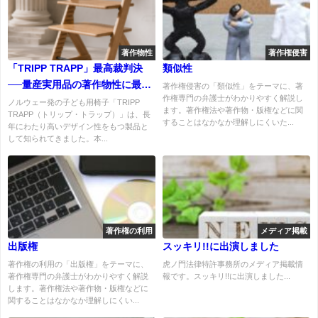
著作物性
著作権侵害
「TRIPP TRAPP」最高裁判決
類似性
──量産実用品の著作物性に最高
著作権侵害の「類似性」をテーマに、著
作権専門の弁護士がわかりやすく解説し
裁が初めて明確な基準を示した
ノルウェー発の子ども用椅子「TRIPP
ます。著作権法や著作物・版権などに関
TRAPP（トリップ・トラップ）」は、長
意義
することはなかなか理解しにくいた...
年にわたり高いデザイン性をもつ製品と
して知られてきました。本...
著作権の利用
メディア掲載
出版権
スッキリ!!に出演しました
著作権の利用の「出版権」をテーマに、
虎ノ門法律特許事務所のメディア掲載情
著作権専門の弁護士がわかりやすく解説
報です。スッキリ!!に出演しました...
します。著作権法や著作物・版権などに
関することはなかなか理解しにくい...