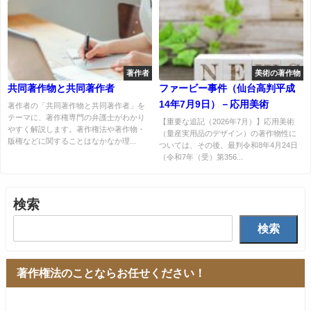
著作者
美術の著作物
共同著作物と共同著作者
ファービー事件（仙台高判平成
14年7月9日）－応用美術
著作者の「共同著作物と共同著作者」を
テーマに、著作権専門の弁護士がわかり
【重要な追記（2026年7月）】応用美術
やすく解説します。著作権法や著作物・
（量産実用品のデザイン）の著作物性に
版権などに関することはなかなか理...
ついては、その後、最判令和8年4月24日
（令和7年（受）第356...
検索
検索
著作権法のことならお任せください！