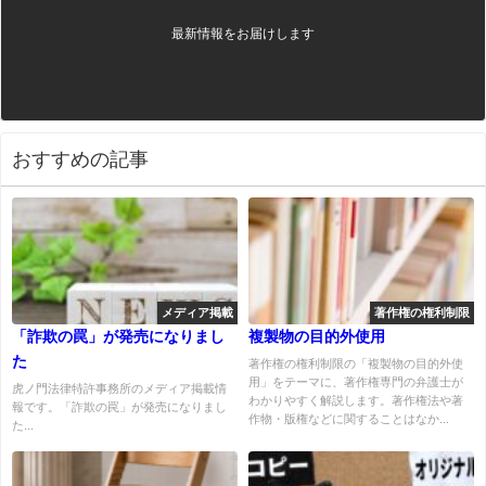
最新情報をお届けします
おすすめの記事
メディア掲載
著作権の権利制限
「詐欺の罠」が発売になりまし
複製物の目的外使用
た
著作権の権利制限の「複製物の目的外使
用」をテーマに、著作権専門の弁護士が
虎ノ門法律特許事務所のメディア掲載情
わかりやすく解説します。著作権法や著
報です。「詐欺の罠」が発売になりまし
作物・版権などに関することはなか...
た...