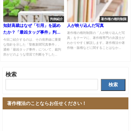
判例紹介
著作権の権利制限
知財高裁はなぜ「引用」を認め
人が映り込んだ写真
たか？「最凶タッグ事件」判決
著作権の権利制限の「人が映り込んだ写
真」をテーマに、著作権専門の弁護士が
文を読み解く３つのポイント
今回ご紹介するのは、その境界線に重要
わかりやすく解説します。著作権法や著
な指針を示した「聖教新聞写真事件」、
作物・版権などに関することはなか...
通称「最凶タッグ事件」について、裁判
所がどのような理屈で判断を下した...
検索
検索
著作権法のことならお任せください！