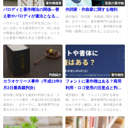
著作権侵害
音楽の著作物
パロディと著作権法の関係—替
作詞家・作曲家に関する権利
え歌やパロディが違法となる理
著作物の「作詞家・作曲家に関する権
利」をテーマに、著作権専門の弁護士が
由とは？
パロディは、文化や日常生活においてし
わかりやすく解説します。著作権法や著
ばしば目にする表現形式です。特に音楽
作物・版権などに関することはなかな...
や映像を題材にしたパロディは、コミカ
ルな要素や風刺を加えて観客を楽し...
判例紹介
著作物性
カラオケリース事件（平成13年3
フォントに著作権はある？商用
月2日最高裁判決）
利用・ロゴ使用の注意点と判例
をわかりやすく解説
著作権に関連する裁判の判例である「カ
著作物の「書・フォントに関する著作
ラオケリース事件（平成13年3月2日最高
権」をテーマに、著作権専門の弁護士が
裁判決）」をテーマに、著作権専門の弁
わかりやすく解説します。著作権法や著
護士がわかりやすく解説します...
作物・版権などに関することはなかな...