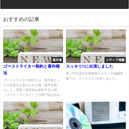
おすすめの記事
著作者
メディア掲載
ゴーストライター契約と著作権
スッキリ!!に出演しました
法
虎ノ門法律特許事務所のメディア掲載情
報です。スッキリ!!に出演しました...
ゴーストライター契約とは、著作者とし
ての名前が公表される人物（著作名義
人）と、実際に著作物を創作する人物
（ゴーストライター）との間で結ばれる...