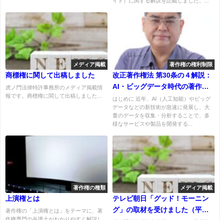
イト）に関する解説を記載しました。...
メディア掲載
著作権の権利制限
商標権に関して出稿しました
改正著作権法 第30条の４解説：
AI・ビッグデータ時代の著作権
虎ノ門法律特許事務所のメディア掲載情
報です。商標権に関して出稿しました...
法
はじめに 近年、AI（人工知能）やビッグ
データなどの新技術が急速に発展し、大
量のデータを収集・分析することで、多
様なサービスや製品を開発する...
著作権の種類
メディア掲載
上演権とは
テレビ朝日「グッド！モーニン
グ」の取材を受けました（平成
著作権の「上演権とは」をテーマに、著
作権専門の弁護士がわかりやすく解説し