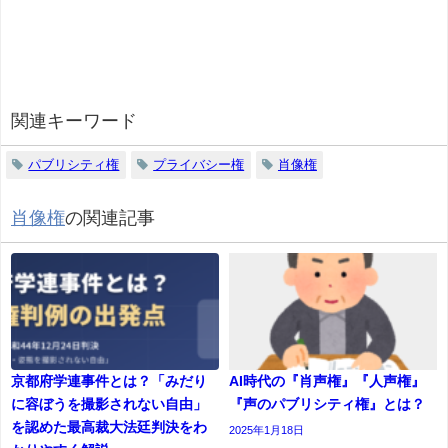
関連キーワード
パブリシティ権
プライバシー権
肖像権
肖像権
の関連記事
京都府学連事件とは？「みだり
AI時代の『肖声権』『人声権』
に容ぼうを撮影されない自由」
『声のパブリシティ権』とは？
を認めた最高裁大法廷判決をわ
2025年1月18日