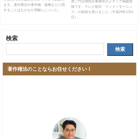
29年2月6日）
虎ノ門法律特許事務所のメディア掲載情
ます。著作権法や著作物・版権などに関
報です。テレビ朝日「グッド！モーニン
することはなかなか理解しにくいた...
グ」の取材を受けました（平成29年2月6
日）...
検索
検索
著作権法のことならお任せください！