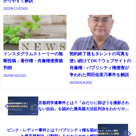
かりやすく解説
2022年11月24日
インスタグラムストーリーの無
契約終了後もタレントの写真を
断投稿：著作権・肖像権侵害裁
使い続けてOK？ウェブサイトの
判例
肖像権・パブリシティ権侵害が
争われた岡田佑里乃事件を解説
2025年3月22日
2025年6月28日
京都府学連事件とは？「みだりに容ぼうを撮影され
ない自由」を認めた最高裁大法廷判決をわかりやす
く解説
ピンク・レディー事件とは？パブリシティ権を認め