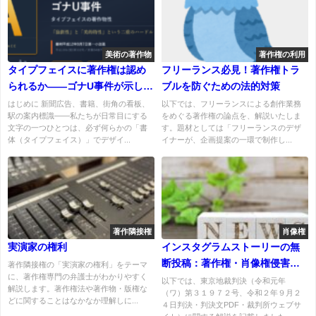
美術の著作物
著作権の利用
タイプフェイスに著作権は認め
フリーランス必見！著作権トラ
られるか――ゴナU事件が示した
ブルを防ぐための法的対策
「印刷用書体」著作物性の高い
はじめに 新聞広告、書籍、街角の看板、
以下では、フリーランスによる創作業務
駅の案内標識――私たちが日常目にする
をめぐる著作権の論点を、解説いたしま
ハードル
文字の一つひとつは、必ず何らかの「書
す。題材としては「フリーランスのデザ
体（タイプフェイス）」でデザイ...
イナーが、企画提案の一環で制作し...
著作隣接権
肖像権
実演家の権利
インスタグラムストーリーの無
断投稿：著作権・肖像権侵害裁
著作隣接権の「実演家の権利」をテーマ
に、著作権専門の弁護士がわかりやすく
判例
以下では、東京地裁判決（令和元年
解説します。著作権法や著作物・版権な
（ワ）第３１９７２号、令和２年９月２
どに関することはなかなか理解しに...
４日判決・判決文PDF・裁判所ウェブサ