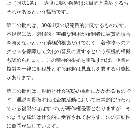
上（同法1条）、過度に狭い解釈は法目的と背馳するお
それがあるという指摘です。
第二の批判は、30条1項の規範目的に関するものです。
本規定には、閉鎖的・零細な利用が権利者に実質的損害
を与えないという消極的根拠だけでなく、著作物へのア
クセスを保障して文化の普及に資するという積極的根拠
も認められます。この積極的根拠を重視すれば、企業内
複製を一律に射程外とする解釈は見直しを要する可能性
があります。
第三の批判は、規範と社会実態の乖離にかかわるもので
す。通説を貫徹すれば企業活動において日常的に行われ
ている複製のほぼすべてが著作権侵害となりますが、そ
のような帰結は社会的に受容されておらず、法の実効性
に疑問が生じています。