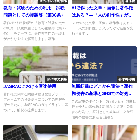
著作権の権利制限
著作物
教育・試験のための利用 試験
AIで作った文章・画像に著作権
問題としての複製等（第36条）
はある？―「人の創作性」が入
ったかで結論が変わります
著作権の権利制限の「教育・試験のため
AIで作った文章・画像に著作権はある？
の利用 試験問題としての複製等（第36
―「人の創作性」が入ったかで結論が変
条）」をテーマに、著作権専門の弁護士
わります...
がわかりやすく解説します。著作...
著作権の利用
著作権侵害
JASRACにおける音楽使用
無断転載はどこから違法？著作
権侵害の基準とSNSでの対処法
著作権に関する問題や動画配信プラット
フォームでの音楽使用についての理解を
を弁護士が解説
この記事のポイント（3行まとめ） 無断転
深めるため、JASRACのガイドラインに基
載＝他人の著作物を許可なく複製・公開
づいて、解説を提供します。...
する行為で、原則として複製権・公衆送
信権の侵害にあたる 適法な「...