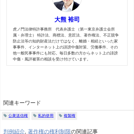
大熊 裕司
虎ノ門法律特許事務所 代表弁護士 （第一東京弁護士会所
属・弁理士） 特許法、商標法、意匠法、著作権法、不正競争
防止法等の知的財産法だけではなく、離婚・相続といった家
事事件、インターネット上の誹謗中傷対策、労働事件、その
他一般民事事件にも対応。毎日多数の方からネット上の誹謗
中傷・風評被害の相談を受け付けています。
関連キーワード
公衆送信権
私的使用
複製権
判例紹介
,
著作権の権利制限
の関連記事