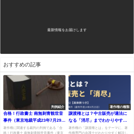
最新情報をお届けします
おすすめの記事
判例紹介
著作権の種類
合格！行政書士 南無刺青観世音
譲渡権とは？中古販売が適法に
事件（東京地裁平成23年7月29日
なる「消尽」までわかりやすく
判決）
解説【具体例つき】
著作権に関連する裁判の判例である「合
著作権の「譲渡権とは」をテーマに、著
格！行政書士 南無刺青観世音事件（東京
作権専門の弁護士がわかりやすく解説し