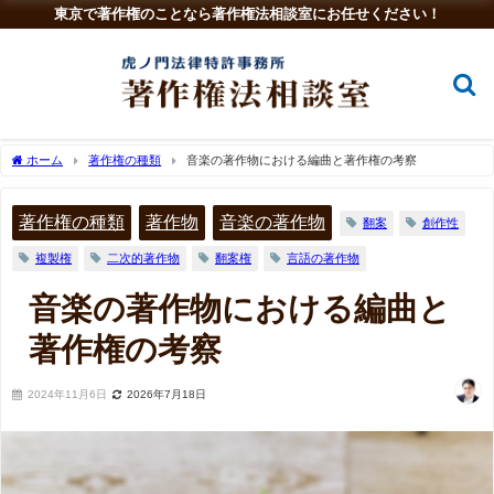
東京で著作権のことなら著作権法相談室にお任せください！
ホーム
著作権の種類
音楽の著作物における編曲と著作権の考察
著作権の種類
著作物
音楽の著作物
翻案
創作性
複製権
二次的著作物
翻案権
言語の著作物
音楽の著作物における編曲と
著作権の考察
2024年11月6日
2026年7月18日