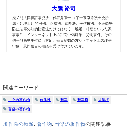
大熊 裕司
虎ノ門法律特許事務所 代表弁護士 （第一東京弁護士会所
属・弁理士） 特許法、商標法、意匠法、著作権法、不正競争
防止法等の知的財産法だけではなく、離婚・相続といった家
事事件、インターネット上の誹謗中傷対策、労働事件、その
他一般民事事件にも対応。毎日多数の方からネット上の誹謗
中傷・風評被害の相談を受け付けています。
関連キーワード
二次的著作物
創作性
翻案
翻案権
複製権
言語の著作物
著作権の種類
,
著作物
,
音楽の著作物
の関連記事