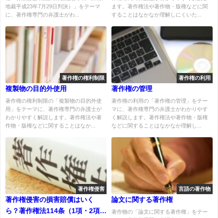
地裁平成23年7月29日判決）」をテーマ
ます。著作権法や著作物・版権などに関
に、著作権専門の弁護士がわ...
することはなかなか理解しにくいた...
著作権の権利制限
著作権の利用
複製物の目的外使用
著作権の管理
著作権の権利制限の「複製物の目的外使
著作権の利用の「著作権の管理」をテー
用」をテーマに、著作権専門の弁護士が
マに、著作権専門の弁護士がわかりやす
わかりやすく解説します。著作権法や著
く解説します。著作権法や著作物・版権
作物・版権などに関することはなか...
などに関することはなかなか理解し...
著作権侵害
言語の著作物
著作権侵害の損害賠償はいく
論文に関する著作権
ら？著作権法114条（1項・2項・
著作物の「論文に関する著作権」をテー