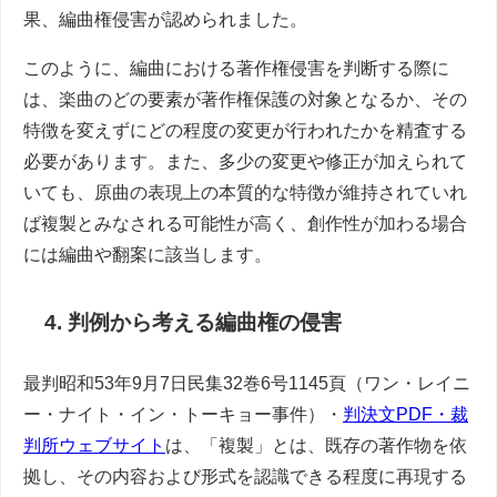
果、編曲権侵害が認められました。
このように、編曲における著作権侵害を判断する際に
は、楽曲のどの要素が著作権保護の対象となるか、その
特徴を変えずにどの程度の変更が行われたかを精査する
必要があります。また、多少の変更や修正が加えられて
いても、原曲の表現上の本質的な特徴が維持されていれ
ば複製とみなされる可能性が高く、創作性が加わる場合
には編曲や翻案に該当します。
4. 判例から考える編曲権の侵害
最判昭和53年9月7日民集32巻6号1145頁（ワン・レイニ
ー・ナイト・イン・トーキョー事件）・
判決文PDF・裁
判所ウェブサイト
は、「複製」とは、既存の著作物を依
拠し、その内容および形式を認識できる程度に再現する