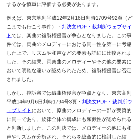
するかを慎重に評価する必要があります。
例えば、東京地判平成12年2月18日判時1709号92頁（ど
こまでも行こう事件）・
判決文PDF・裁判所ウェブサイ
ト
では、楽曲の複製権侵害が争点となりました。この事
件では、両曲のメロディーにおける同一性を第一に考慮
した上で、リズムや和声などの要素も詳細に比較されま
した。その結果、両楽曲のメロディーやその他の要素に
おいて明確な違いが認められたため、複製権侵害は否定
されました。
しかし、控訴審では編曲権侵害が争点となり、東京高判
平成14年9月6日判時1794号3頁・
判決文PDF・裁判所ウ
ェブサイト
において、原曲のメロディーの一部が実質的
に同一であり、旋律全体の構成にも類似性が認められる
と判断しました。この判決では、メロディーの他にも和
声やリズムが分析され、それらを総合的に検討した結