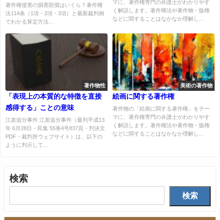
マに、著作権専門の弁護士がわかりやす
3項）と最新裁判例でわかる算定
著作権侵害の損害賠償はいくら？著作権
く解説します。著作権法や著作物・版権
法114条（1項・2項・3項）と最新裁判例
方法
などに関することはなかなか理解し...
でわかる算定方法...
著作物性
美術の著作物
「表現上の本質的な特徴を直接
絵画に関する著作権
感得する」ことの意味
著作物の「絵画に関する著作権」をテー
マに、著作権専門の弁護士がわかりやす
江差追分事件 江差追分事件（最判平成13
く解説します。著作権法や著作物・版権
年 6月28日・民集 55巻4号837頁・判決文
などに関することはなかなか理解し...
PDF・裁判所ウェブサイト）は、以下の
ように判示して...
検索
検索