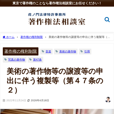
東京で著作権のことなら著作権法相談室にお任せください！
ホーム
著作権の権利制限
美術の著作物等の譲渡等の申出に伴う複製等（第
４７条の２）
著作権の権利制限
音楽
美術の著作物
引用
写真の著作物
第47条
美術の著作物等の譲渡等の申
出に伴う複製等（第４７条の
２）
2022年11月24日
2026年4月18日