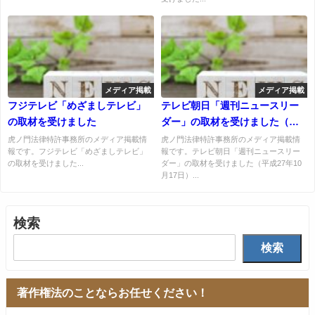
メディア掲載
メディア掲載
フジテレビ「めざましテレビ」
テレビ朝日「週刊ニュースリー
の取材を受けました
ダー」の取材を受けました（平
成27年10月17日）
虎ノ門法律特許事務所のメディア掲載情
虎ノ門法律特許事務所のメディア掲載情
報です。フジテレビ「めざましテレビ」
報です。テレビ朝日「週刊ニュースリー
の取材を受けました...
ダー」の取材を受けました（平成27年10
月17日）...
検索
検索
著作権法のことならお任せください！