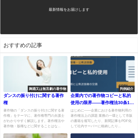
最新情報をお届けします
おすすめの記事
舞踊又は無言劇の著作物
判例紹介
ダンスの振り付けに関する著作
企業内での著作物コピーと私的
権
使用の限界――著作権法30条1項
の適用範囲と公衆送信権の交錯
著作物の「ダンスの振り付けに関する著
はじめに――企業における著作物利用の
作権」をテーマに、著作権専門の弁護士
著作権法上の課題 業務の一環として市販
がわかりやすく解説します。著作権法や
の書籍を複写したり、新聞記事をPDF化
著作物・版権などに関することはな...
して社内サーバーに格納したり...