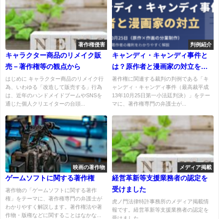
著作権侵害
判例紹介
キャラクター商品のリメイク販
キャンディ・キャンディ事件と
売－著作権等の観点から
は？原作者と漫画家の対立をわ
かりやすく解説（最判平成13年
はじめに キャラクター商品のリメイク行
著作権に関連する裁判の判例である「キ
為、いわゆる「改造して販売する」行為
ャンディ・キャンディ事件（最高裁平成
10月25日）
は、近年のハンドメイドブームやSNSを
13年10月25日第一小法廷判決）」をテー
通じた個人クリエイターの台頭...
マに、著作権専門の弁護士が...
映画の著作物
メディア掲載
ゲームソフトに関する著作権
経営革新等支援業務者の認定を
受けました
著作物の「ゲームソフトに関する著作
権」をテーマに、著作権専門の弁護士が
虎ノ門法律特許事務所のメディア掲載情
わかりやすく解説します。著作権法や著
報です。経営革新等支援業務者の認定を
作物・版権などに関することはなかな...
受けました...