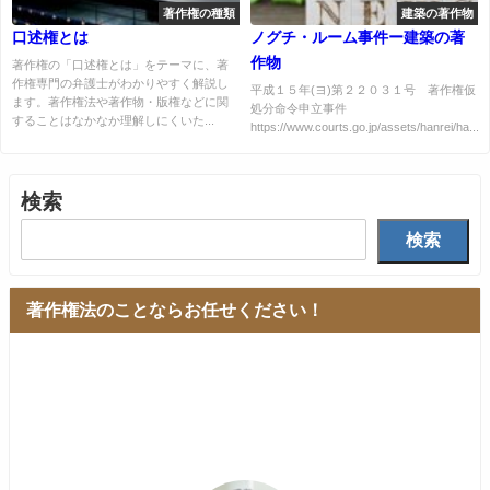
著作権の種類
建築の著作物
口述権とは
ノグチ・ルーム事件ー建築の著
作物
著作権の「口述権とは」をテーマに、著
作権専門の弁護士がわかりやすく解説し
平成１５年(ヨ)第２２０３１号 著作権仮
ます。著作権法や著作物・版権などに関
処分命令申立事件
することはなかなか理解しにくいた...
https://www.courts.go.jp/assets/hanrei/ha...
検索
検索
著作権法のことならお任せください！