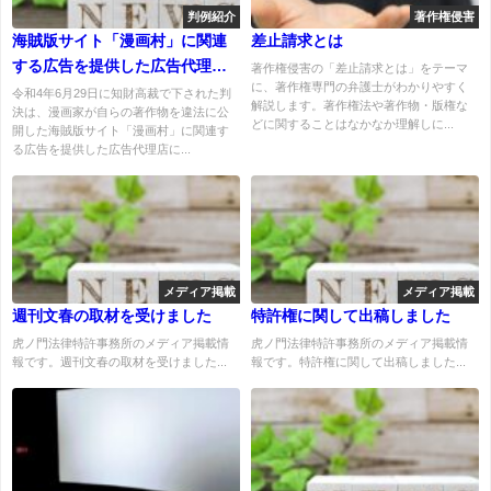
判例紹介
著作権侵害
海賊版サイト「漫画村」に関連
差止請求とは
する広告を提供した広告代理店
著作権侵害の「差止請求とは」をテーマ
に、著作権専門の弁護士がわかりやすく
に対する損害賠償を認定した裁
令和4年6月29日に知財高裁で下された判
解説します。著作権法や著作物・版権な
決は、漫画家が自らの著作物を違法に公
判例
どに関することはなかなか理解しに...
開した海賊版サイト「漫画村」に関連す
る広告を提供した広告代理店に...
メディア掲載
メディア掲載
週刊文春の取材を受けました
特許権に関して出稿しました
虎ノ門法律特許事務所のメディア掲載情
虎ノ門法律特許事務所のメディア掲載情
報です。週刊文春の取材を受けました...
報です。特許権に関して出稿しました...