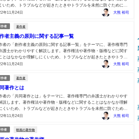
くいため、トラブルなどが起きたときやトラブルを未然に防ぐためには
作権の専門の弁護士にご相談ください。...
22年11月24日
大熊 裕司
著作者
著作者
作者主義の原則に関する記事一覧
作者の「創作者主義の原則に関する記事一覧」をテーマに、著作権専門
弁護士がわかりやすく解説します。著作権法や著作物・版権などに関す
ことはなかなか理解しにくいため、トラブルなどが起きたときやトラブ
を未然に防ぐためには著作権の専門の弁護士にご相談ください。...
22年11月24日
大熊 裕司
著作者
著作者
同著作とは
作者の「共同著作とは」をテーマに、著作権専門の弁護士がわかりやす
解説します。著作権法や著作物・版権などに関することはなかなか理解
にくいため、トラブルなどが起きたときやトラブルを未然に防ぐために
著作権の専門の弁護士にご相談ください。...
22年11月24日
大熊 裕司
映画の著作物
著作者