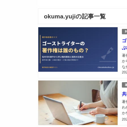
okuma.yujiの記事一覧
ゴ
ぶ
著
か
な
20
ぐ
共
著
わ
か
防
20