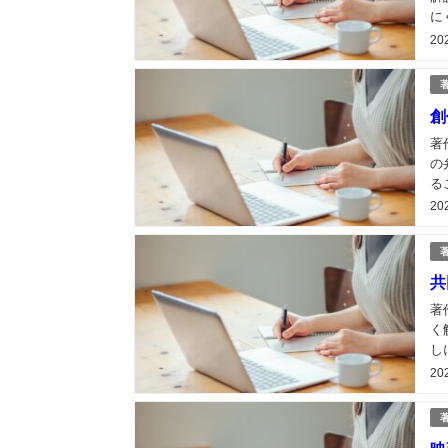
に
著
20
創
著
の
る
ル
20
共
著
く
し
は
20