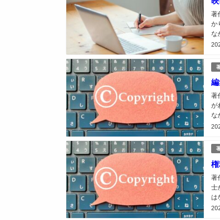
映
著
か
な
ぐ
20
編
著
が
な
に
20
権
著
士
は
然
20