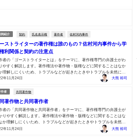
契約
氏名表示権
著作者
佐村河内事件
判例紹介
ーストライターの著作権は誰のもの？佐村河内事件から学
権利関係と契約の注意点
作者の「ゴーストライターとは」をテーマに、著作権専門の弁護士がわ
りやすく解説します。著作権法や著作物・版権などに関することはなか
か理解しにくいため、トラブルなどが起きたときやトラブルを未然に防
22年11月24日
ためには著作権の専門の弁護士にご相談ください。...
大熊 裕司
共同著作物
著作者
同著作物と共同著作者
作者の「共同著作物と共同著作者」をテーマに、著作権専門の弁護士が
かりやすく解説します。著作権法や著作物・版権などに関することはな
なか理解しにくいため、トラブルなどが起きたときやトラブルを未然に
ぐためには著作権の専門の弁護士にご相談ください。...
22年11月24日
大熊 裕司