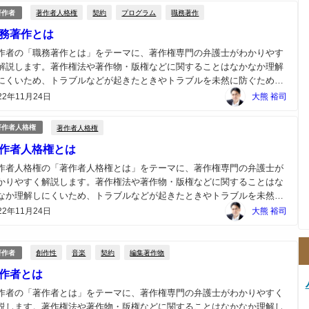
著作者人格権
契約
プログラム
職務著作
著作者
務著作とは
作者の「職務著作とは」をテーマに、著作権専門の弁護士がわかりやす
解説します。著作権法や著作物・版権などに関することはなかなか理解
にくいため、トラブルなどが起きたときやトラブルを未然に防ぐために
著作権の専門の弁護士にご相談ください。...
22年11月24日
大熊 裕司
著作者人格権
著作者人格権
作者人格権とは
作者人格権の「著作者人格権とは」をテーマに、著作権専門の弁護士が
かりやすく解説します。著作権法や著作物・版権などに関することはな
なか理解しにくいため、トラブルなどが起きたときやトラブルを未然に
ぐためには著作権の専門の弁護士にご相談ください。...
22年11月24日
大熊 裕司
創作性
音楽
契約
編集著作物
著作者
作者とは
作者の「著作者とは」をテーマに、著作権専門の弁護士がわかりやすく
説します。著作権法や著作物・版権などに関することはなかなか理解し