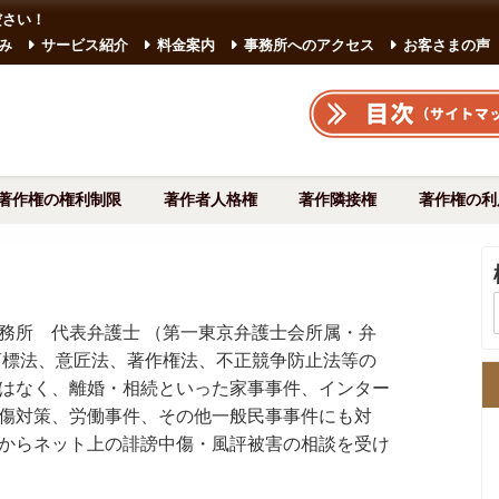
ださい！
み
サービス紹介
料金案内
事務所へのアクセス
お客さまの声
著作権の権利制限
著作者人格権
著作隣接権
著作権の利
務所 代表弁護士 （第一東京弁護士会所属・弁
商標法、意匠法、著作権法、不正競争防止法等の
はなく、離婚・相続といった家事事件、インター
傷対策、労働事件、その他一般民事事件にも対
からネット上の誹謗中傷・風評被害の相談を受け