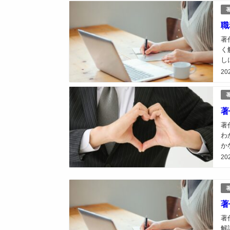
職
著
く
し
は
20
著
著
わ
か
防
20
著
著
解