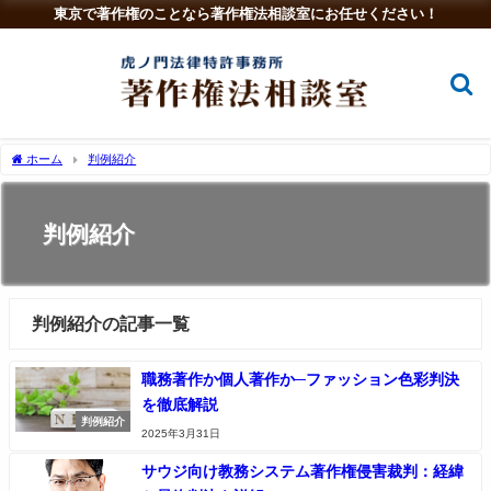
東京で著作権のことなら著作権法相談室にお任せください！
ホーム
判例紹介
判例紹介
判例紹介の記事一覧
職務著作か個人著作か─ファッション色彩判決
を徹底解説
判例紹介
2025年3月31日
サウジ向け教務システム著作権侵害裁判：経緯