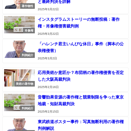
と最終判決を詳解
著作物性
2025年3月22日
インスタグラムストーリーの無断投稿：著作
権・肖像権侵害裁判例
肖像権
2025年3月22日
「ハレンチ君主いんびな休日」事件（脚本の公
表権侵害）
判例紹介
2025年3月2日
応用美術か意匠か？布団柄の著作権侵害を否定
した大阪高裁判決
美術の著作物
2025年2月16日
音響効果音源の著作権と競業制限を争った東京
地裁・知財高裁判決
判例紹介
2025年2月15日
東武鉄道ポスター事件：写真無断利用の著作権
判例解説