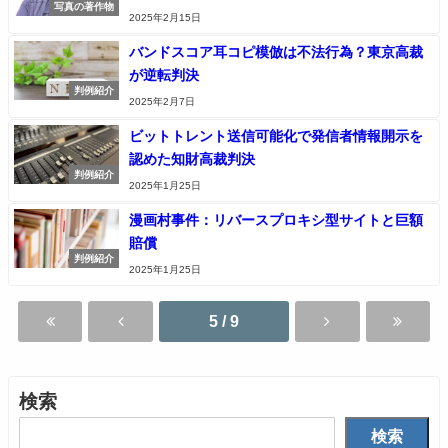
写真の著作物
2025年2月15日
バンドスコア耳コピ模倣は不法行為？東京高裁
が逆転判決
判例紹介
2025年2月7日
ビットトレント送信可能化で発信者情報開示を
認めた知財高裁判決
判例紹介
2025年1月25日
漫画村事件：リバースプロキシ型サイトと巨額
賠償
判例紹介
2025年1月25日
5 / 9
検索
検索